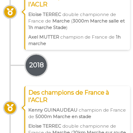
l'ACLR
Eloïse TERREC
double championne de
France de
Marche
(
3000m Marche salle et
1h marche Stade
)
Axel MUTTER
champion de France de
1h
marche
2018
Des champions de France à
l'ACLR
Kenny GUINAUDEAU
champion de France
de
5000m Marche en stade
Eloïse TERREC
double championne de
France de
Marche
(
20km Marche sur route